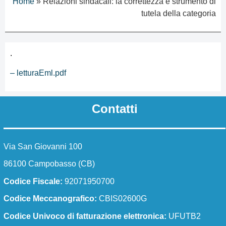
Home
»
Relazioni sindacali: la correttezza è strumento di
I numeri della scuola
tutela della categoria
Le carte della scuola
.
Organizzazione
– letturaEml.pdf
La storia
Contatti
Panoramica
Presentazione
Via San Giovanni 100
Chi siamo
86100 Campobasso (CB)
I luoghi
Codice Fiscale:
92071950700
Codice Meccanografico:
CBIS02600G
I luoghi della scuola
Codice Univoco di fatturazione elettronica:
UFUTB2
Le persone