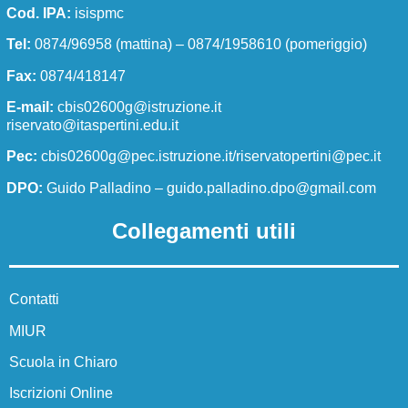
Cod. IPA:
isispmc
Dirigente scolastico
Tel:
0874/96958 (mattina) – 0874/1958610 (pomeriggio)
Segreteria/URP
Fax:
0874/418147
I numeri della scuola
E-mail:
cbis02600g@istruzione.it
La scuola in numeri
riservato@itaspertini.edu.it
Pec:
cbis02600g@pec.istruzione.it/riservatopertini@pec.it
Le carte della scuola
DPO:
Guido Palladino –
guido.palladino.dpo@gmail.com
Regolamenti di istituto
Collegamenti utili
Modulistica docenti
Modulistica ATA
Contatti
Modulistica famiglie e studenti
MIUR
Organizzazione
Scuola in Chiaro
Organigramma
Iscrizioni Online
Organi collegiali