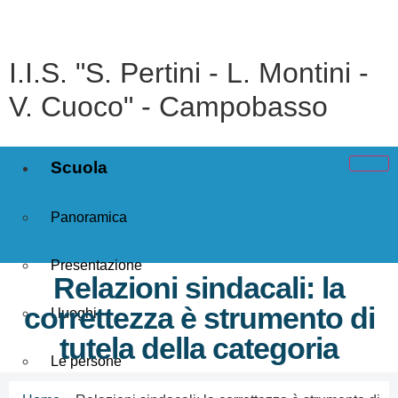
I.I.S. "S. Pertini - L. Montini -
V. Cuoco" - Campobasso
Scuola
Panoramica
Presentazione
Relazioni sindacali: la
correttezza è strumento di
I luoghi
tutela della categoria
Le persone