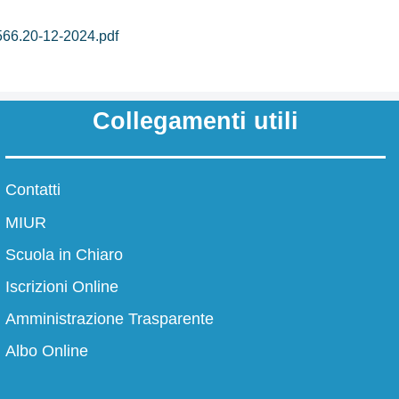
.20-12-2024.pdf
Collegamenti utili
Panoramica
Contatti
Le persone
MIUR
la scuola
Dirigente scolastico
Scuola in Chiaro
Segreteria/URP
Iscrizioni Online
Amministrazione Trasparente
azione
La storia
Albo Online
mma
La storia del nostro istituto