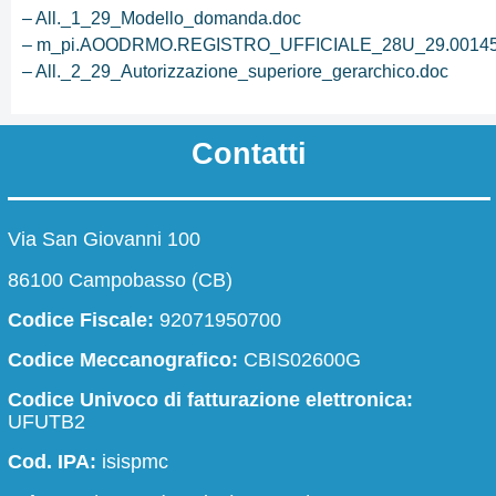
Le carte della scuola
– All._1_29_Modello_domanda.doc
– m_pi.AOODRMO.REGISTRO_UFFICIALE_28U_29.0014566
– All._2_29_Autorizzazione_superiore_gerarchico.doc
Organizzazione
La storia
Contatti
Via San Giovanni 100
Presentazione
I luoghi
86100 Campobasso (CB)
Chi siamo
I luoghi del
Codice Fiscale:
92071950700
Codice Meccanografico:
CBIS02600G
Codice Univoco di fatturazione elettronica:
Le carte della scuola
Organizz
UFUTB2
Regolamenti di istituto
Organigra
Cod. IPA:
isispmc