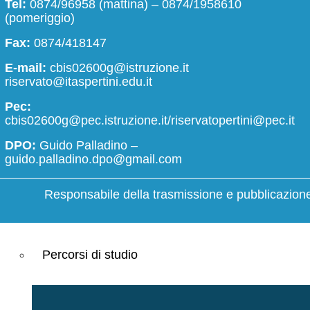
Tel:
0874/96958 (mattina) – 0874/1958610
Modulistica docenti
Organi colle
(pomeriggio)
Modulistica ATA
Fax:
0874/418147
Modulistica famiglie e studenti
E-mail:
cbis02600g@istruzione.it
riservato@itaspertini.edu.it
Servizi
Pec:
cbis02600g@pec.istruzione.it/riservatopertini@pec.it
Panoramica
DPO:
Guido Palladino –
guido.palladino.dpo@gmail.com
Famiglie e studenti
Responsabile della trasmissione e pubblicazione 
Personale scolastico
Percorsi di studio