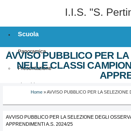
I.I.S. "S. Per
Scuola
Panoramica
AVVISO PUBBLICO PER LA
NELLE CLASSI CAMPION
Presentazione
APPREN
I luoghi
Home
»
AVVISO PUBBLICO PER LA SELEZIONE 
Le persone
AVVISO PUBBLICO PER LA SELEZIONE DEGLI OSSERVA
I numeri della scuola
APPRENDIMENTI A.S. 2024/25