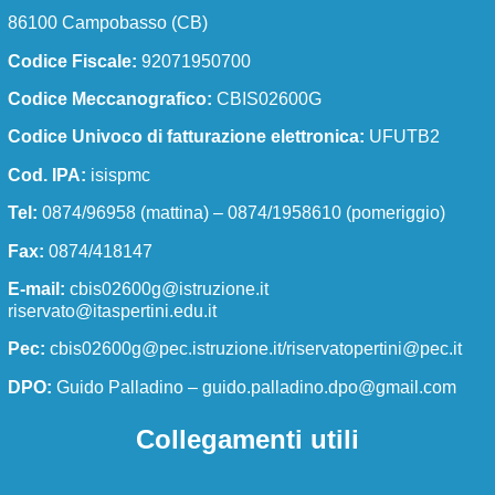
86100 Campobasso (CB)
Dirigente scolastico
Codice Fiscale:
92071950700
Segreteria/URP
Codice Meccanografico:
CBIS02600G
I numeri della scuola
Codice Univoco di fatturazione elettronica:
UFUTB2
La scuola in numeri
Cod. IPA:
isispmc
Le carte della scuola
Tel:
0874/96958 (mattina) – 0874/1958610 (pomeriggio)
Fax:
0874/418147
Regolamenti di istituto
E-mail:
cbis02600g@istruzione.it
Modulistica docenti
riservato@itaspertini.edu.it
Modulistica ATA
Pec:
cbis02600g@pec.istruzione.it/riservatopertini@pec.it
Modulistica famiglie e studenti
DPO:
Guido Palladino –
guido.palladino.dpo@gmail.com
Organizzazione
Collegamenti utili
Organigramma
Organi collegiali