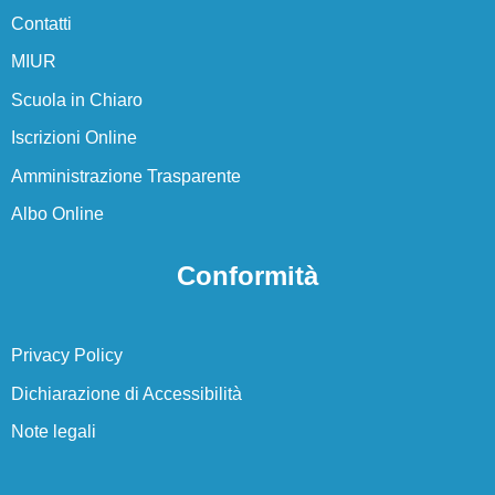
Contatti
La storia
MIUR
La storia del nostro istituto
Scuola in Chiaro
Iscrizioni Online
Servizi
Amministrazione Trasparente
Panoramica
Albo Online
Famiglie e studenti
Conformità
Personale scolastico
Privacy Policy
Percorsi di studio
Dichiarazione di Accessibilità
Note legali
Panoramica