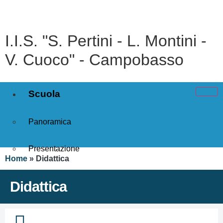
I.I.S. "S. Pertini - L. Montini -
V. Cuoco" - Campobasso
Scuola
Panoramica
Presentazione
Home
»
Didattica
I luoghi
Didattica
Le persone