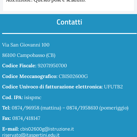
Contatti
Via San Giovanni 100
86100 Campobasso (CB)
Codice Fiscale:
92071950700
Codice Meccanografico:
CBIS02600G
Codice Univoco di fatturazione elettronica:
UFUTB2
Cod. IPA:
isispmc
Tel:
0874/96958 (mattina) – 0874/1958610 (pomeriggio)
Fax:
0874/418147
cbis02600g@istruzione.it
E-mail:
riservato@itaspertini.edu.it