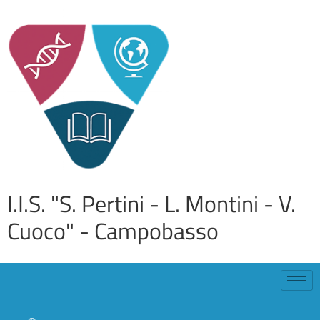
I.I.S. "S. Pertini - L. Montini - V.
Cuoco" - Campobasso