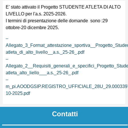
E' stato attivato il Progetto STUDENTE ATLETA DI ALTO
LIVELLO per l'a.s. 2025-2026.
I termini di presentazione delle domande sono :29
ottobre-20 dicembre 2025.
–
Allegato_3_Format_attestazione_sportiva__Progetto_Stude
atleta_di_alto_livello__a.s._25-26_.pdf
–
Allegato_2__Requisiti_generali_e_specifici_Progetto_Stude
atleta_alto_liello___a.s._25-26_.pdf
–
m_pi.AOODGSIP.REGISTRO_UFFICIALE_28U_29.0003397
10-2025.pdf
Contatti