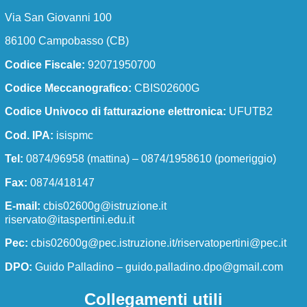
Via San Giovanni 100
86100 Campobasso (CB)
Codice Fiscale:
92071950700
Codice Meccanografico:
CBIS02600G
Codice Univoco di fatturazione elettronica:
UFUTB2
Cod. IPA:
isispmc
Tel:
0874/96958 (mattina) – 0874/1958610 (pomeriggio)
Fax:
0874/418147
E-mail:
cbis02600g@istruzione.it
riservato@itaspertini.edu.it
Pec:
cbis02600g@pec.istruzione.it/riservatopertini@pec.it
DPO:
Guido Palladino –
guido.palladino.dpo@gmail.com
Collegamenti utili