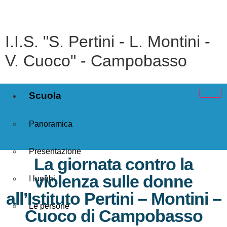
I.I.S. "S. Pertini - L. Montini -
V. Cuoco" - Campobasso
Scuola
Panoramica
Presentazione
La giornata contro la
violenza sulle donne
I luoghi
all’Istituto Pertini – Montini –
Le persone
Cuoco di Campobasso