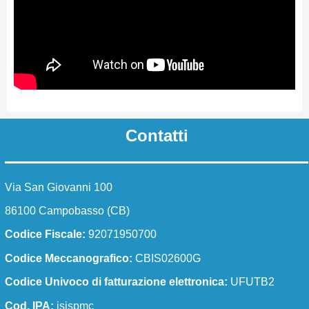
Dirigente scolastico
Segreteria/URP
I numeri della scuola
La scuola in numeri
Le carte della scuola
Contatti
Regolamenti di istituto
Modulistica docenti
Via San Giovanni 100
Modulistica ATA
86100 Campobasso (CB)
Modulistica famiglie e studenti
Codice Fiscale:
92071950700
Organizzazione
Codice Meccanografico:
CBIS02600G
Codice Univoco di fatturazione elettronica:
UFUTB2
Organigramma
Cod. IPA:
isispmc
Organi collegiali