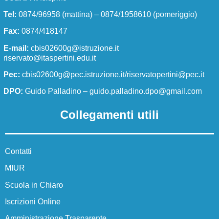
Tel:
0874/96958 (mattina) – 0874/1958610 (pomeriggio)
La storia
Fax:
0874/418147
La storia del nostro istituto
E-mail:
cbis02600g@istruzione.it
riservato@itaspertini.edu.it
Servizi
Pec:
cbis02600g@pec.istruzione.it/riservatopertini@pec.it
Panoramica
DPO:
Guido Palladino –
guido.palladino.dpo@gmail.com
Collegamenti utili
Famiglie e studenti
Personale scolastico
Contatti
MIUR
Percorsi di studio
Scuola in Chiaro
Panoramica
Iscrizioni Online
Amministrazione Trasparente