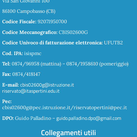
Via San Giovanni 100
86100 Campobasso (CB)
Codice Fiscale:
92071950700
Codice Meccanografico:
CBIS02600G
Codice Univoco di fatturazione elettronica:
UFUTB2
Cod. IPA:
isispmc
Tel:
0874/96958 (mattina) – 0874/1958610 (pomeriggio)
Fax:
0874/418147
cbis02600g@istruzione.it
E-mail:
riservato@itaspertini.edu.it
Pec:
cbis02600g@pec.istruzione.it/riservatopertini@pec.it
guido.palladino.dpo@gmail.com
DPO:
Guido Palladino –
Collegamenti utili