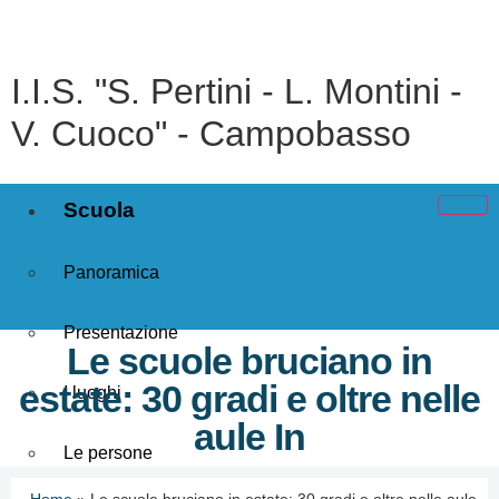
I.I.S. "S. Pertini - L. Montini -
V. Cuoco" - Campobasso
Scuola
Panoramica
Presentazione
Le scuole bruciano in
estate: 30 gradi e oltre nelle
I luoghi
aule In
Le persone