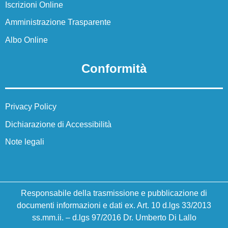
Iscrizioni Online
La storia
Amministrazione Trasparente
La storia del nostro istituto
Albo Online
Servizi
Conformità
Panoramica
Privacy Policy
Famiglie e studenti
Dichiarazione di Accessibilità
Note legali
Personale scolastico
Percorsi di studio
Responsabile della trasmissione e pubblicazione di
documenti informazioni e dati ex. Art. 10 d.lgs 33/2013
Panoramica
ss.mm.ii. – d.lgs 97/2016 Dr. Umberto Di Lallo