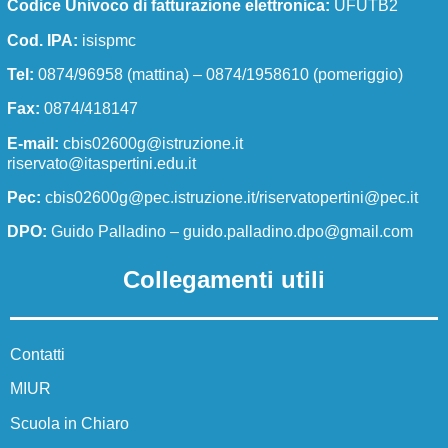
Codice Univoco di fatturazione elettronica:
UFUTB2
Dirigente scolastico
Cod. IPA:
isispmc
Segreteria/URP
Tel:
0874/96958 (mattina) – 0874/1958610 (pomeriggio)
I numeri della scuola
Fax:
0874/418147
La scuola in numeri
E-mail:
cbis02600g@istruzione.it
riservato@itaspertini.edu.it
Le carte della scuola
Pec:
cbis02600g@pec.istruzione.it/riservatopertini@pec.it
Regolamenti di istituto
DPO:
Guido Palladino –
guido.palladino.dpo@gmail.com
Modulistica docenti
Collegamenti utili
Modulistica ATA
Modulistica famiglie e studenti
Contatti
Organizzazione
MIUR
Organigramma
Scuola in Chiaro
Organi collegiali