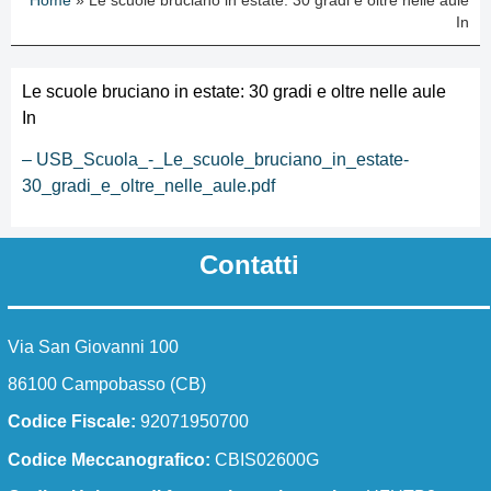
Home
»
Le scuole bruciano in estate: 30 gradi e oltre nelle aule
I numeri della scuola
In
Le carte della scuola
Le scuole bruciano in estate: 30 gradi e oltre nelle aule
In
Organizzazione
– USB_Scuola_-_Le_scuole_bruciano_in_estate-
30_gradi_e_oltre_nelle_aule.pdf
La storia
Panoramica
Contatti
Presentazione
Via San Giovanni 100
Chi siamo
86100 Campobasso (CB)
I luoghi
Codice Fiscale:
92071950700
I luoghi della scuola
Codice Meccanografico:
CBIS02600G
Le persone