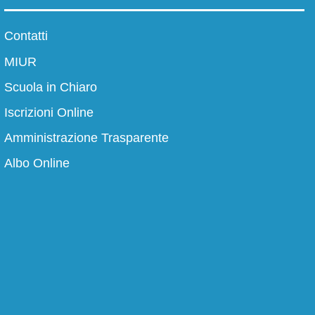
Contatti
MIUR
Scuola in Chiaro
Iscrizioni Online
Panoramica
Amministrazione Trasparente
Albo Online
Le persone
la scuola
Dirigente scolastico
Segreteria/URP
azione
La storia
mma
La storia del nostro istituto