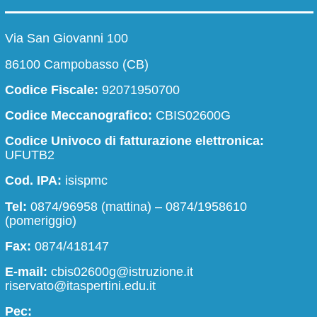
Le carte della scuola
Via San Giovanni 100
Organizzazione
86100 Campobasso (CB)
Codice Fiscale:
92071950700
La storia
Codice Meccanografico:
CBIS02600G
Codice Univoco di fatturazione elettronica:
UFUTB2
Presentazione
I luoghi
Cod. IPA:
isispmc
Chi siamo
I luoghi del
Tel:
0874/96958 (mattina) – 0874/1958610
(pomeriggio)
Fax:
0874/418147
Le carte della scuola
Organizz
E-mail:
cbis02600g@istruzione.it
riservato@itaspertini.edu.it
Regolamenti di istituto
Organigra
Pec: