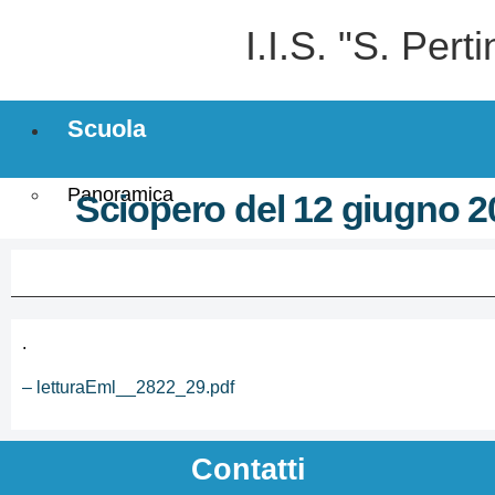
I.I.S. "S. Per
Scuola
Panoramica
Sciopero del 12 giugno 202
Presentazione
I luoghi
.
Le persone
– letturaEml__2822_29.pdf
I numeri della scuola
Contatti