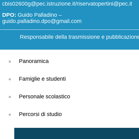
Modulistica docenti
Organi colle
cbis02600g@pec.istruzione.it/riservatopertini@pec.it
Modulistica ATA
DPO:
Guido Palladino –
guido.palladino.dpo@gmail.com
Modulistica famiglie e studenti
Responsabile della trasmissione e pubblicazione 
Servizi
Panoramica
Famiglie e studenti
Personale scolastico
Percorsi di studio