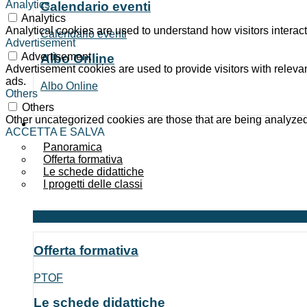
Analytics
Calendario eventi
Analytics
Analytical cookies are used to understand how visitors interact
Calendario eventi
Advertisement
Advertisement
Albo Online
Advertisement cookies are used to provide visitors with relev
ads.
Albo Online
Others
Others
Other uncategorized cookies are those that are being analyzed 
Didattica
ACCETTA E SALVA
Panoramica
Offerta formativa
Le schede didattiche
I progetti delle classi
Offerta formativa
PTOF
Le schede didattiche