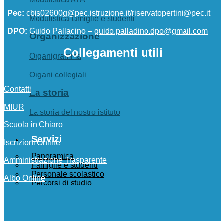
Pec:
cbis02600g@pec.istruzione.it/riservatopertini@pec.it
Modulistica famiglie e studenti
DPO:
Guido Palladino –
guido.palladino.dpo@gmail.com
Organizzazione
Collegamenti utili
Organigramma
Organi collegiali
Contatti
La storia
MIUR
La storia del nostro istituto
Scuola in Chiaro
Servizi
Iscrizioni Online
Panoramica
Amministrazione Trasparente
Famiglie e studenti
Personale scolastico
Albo Online
Percorsi di studio