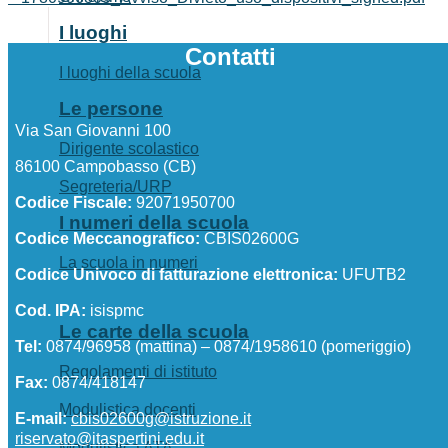
I luoghi
Contatti
I luoghi della scuola
Le persone
Via San Giovanni 100
Dirigente scolastico
86100 Campobasso (CB)
Segreteria/URP
Codice Fiscale:
92071950700
I numeri della scuola
Codice Meccanografico:
CBIS02600G
La scuola in numeri
Codice Univoco di fatturazione elettronica:
UFUTB2
Cod. IPA:
isispmc
Le carte della scuola
Tel:
0874/96958 (mattina) – 0874/1958610 (pomeriggio)
Regolamenti di istituto
Fax:
0874/418147
Modulistica docenti
E-mail:
cbis02600g@istruzione.it
riservato@itaspertini.edu.it
Modulistica ATA