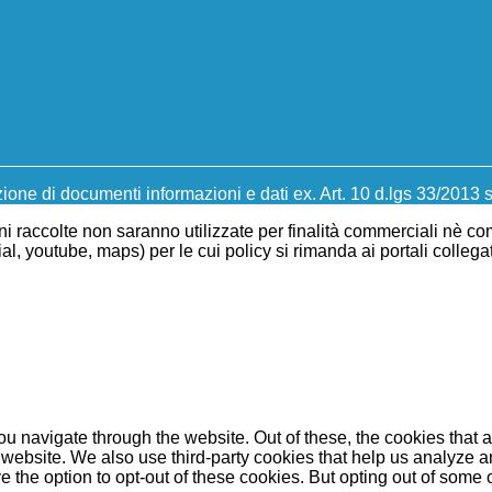
one di documenti informazioni e dati ex. Art. 10 d.lgs 33/2013 s
oni raccolte non saranno utilizzate per finalità commerciali nè co
 youtube, maps) per le cui policy si rimanda ai portali collegati
u navigate through the website. Out of these, the cookies that 
the website. We also use third-party cookies that help us analyz
e the option to opt-out of these cookies. But opting out of some