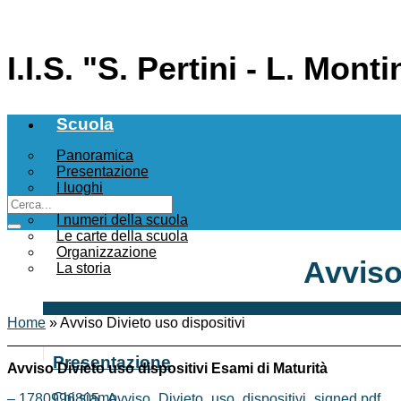
I.I.S. "S. Pertini - L. Mo
Scuola
Panoramica
Presentazione
I luoghi
Le persone
I numeri della scuola
Le carte della scuola
Organizzazione
Avviso
La storia
Home
»
Avviso Divieto uso dispositivi
Presentazione
Avviso Divieto uso dispositivi Esami di Maturità
Chi siamo
– 1780996805_Avviso_Divieto_uso_dispositivi_signed.pdf