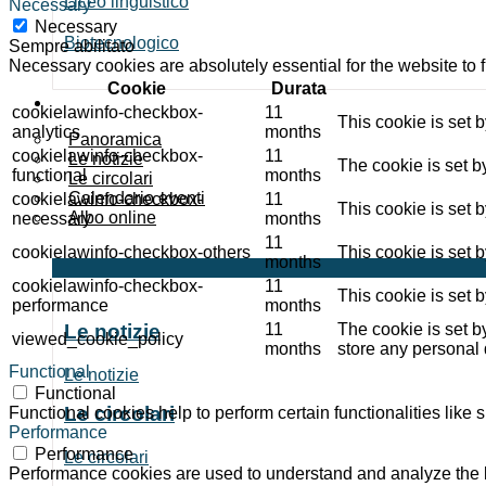
Liceo linguistico
Necessary
Necessary
Biotecnologico
Sempre abilitato
Necessary cookies are absolutely essential for the website to 
Cookie
Durata
Novità
cookielawinfo-checkbox-
11
This cookie is set 
analytics
months
Panoramica
cookielawinfo-checkbox-
11
Le notizie
The cookie is set b
functional
months
Le circolari
Calendario eventi
cookielawinfo-checkbox-
11
This cookie is set 
Albo online
necessary
months
11
cookielawinfo-checkbox-others
This cookie is set 
months
cookielawinfo-checkbox-
11
This cookie is set 
performance
months
Le notizie
11
The cookie is set b
viewed_cookie_policy
months
store any personal 
Functional
Le notizie
Functional
Le circolari
Functional cookies help to perform certain functionalities like 
Performance
Performance
Le circolari
Performance cookies are used to understand and analyze the ke