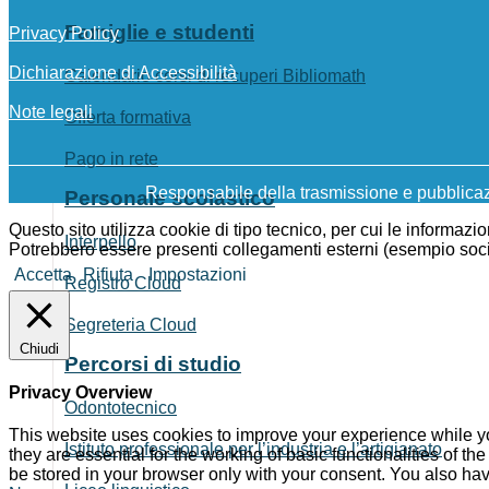
Famiglie e studenti
Privacy Policy
Dichiarazione di Accessibilità
Calendario corsi di recuperi Bibliomath
Note legali
Offerta formativa
Pago in rete
Responsabile della trasmissione e pubblicazi
Personale scolastico
Questo sito utilizza cookie di tipo tecnico, per cui le informazi
Interpello
Potrebbero essere presenti collegamenti esterni (esempio social,
Accetta
Rifiuta
Impostazioni
Registro Cloud
Segreteria Cloud
Chiudi
Percorsi di studio
Privacy Overview
Odontotecnico
This website uses cookies to improve your experience while yo
Istituto professionale per l’industria e l’artigianato
they are essential for the working of basic functionalities of 
be stored in your browser only with your consent. You also hav