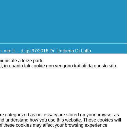
s.mm.ii. – d.lgs 97/2016 Dr. Umberto Di Lallo
municate a terze parti.
, in quanto tali cookie non vengono trattati da questo sito.
are categorized as necessary are stored on your browser as
e and understand how you use this website. These cookies will
 of these cookies may affect your browsing experience.