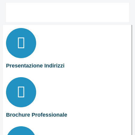
I numeri della scuola
Le carte della scuola
Organizzazione
La storia
Presentazione Indirizzi
Panoramica
Presentazione
Chi siamo
I luoghi
Brochure Professionale
I luoghi della scuola
Le persone