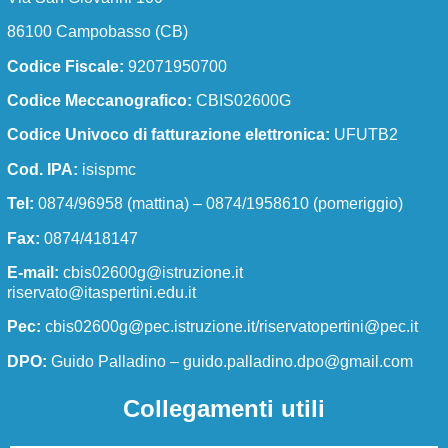
Biotecnologico
86100 Campobasso (CB)
Novità
Codice Fiscale:
92071950700
Codice Meccanografico:
CBIS02600G
Panoramica
Codice Univoco di fatturazione elettronica:
UFUTB2
Cod. IPA:
isispmc
Le notizie
Tel:
0874/96958 (mattina) – 0874/1958610 (pomeriggio)
Le circolari
Fax:
0874/418147
E-mail:
cbis02600g@istruzione.it
Calendario eventi
riservato@itaspertini.edu.it
Pec:
cbis02600g@pec.istruzione.it/riservatopertini@pec.it
Albo online
DPO:
Guido Palladino –
guido.palladino.dpo@gmail.com
Panoramica
Collegamenti utili
Le notizie