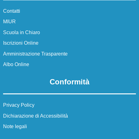
Le notizie
Contatti
MIUR
Le circolari
Scuola in Chiaro
Le circolari
Iscrizioni Online
Calendario eventi
Amministrazione Trasparente
Calendario eventi
Albo Online
Albo Online
Conformità
Albo Online
Didattica
Privacy Policy
Panoramica
Dichiarazione di Accessibilità
Note legali
Offerta formativa